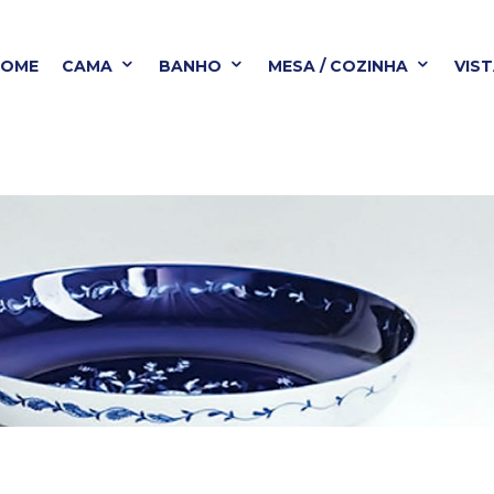
HOME
CAMA
BANHO
MESA / COZINHA
VIS
BANHO
MESA / COZINHA
VISTA ALEGRE
B