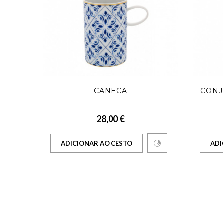
16
CANECA
CONJ
28,00 €
ADICIONAR AO CESTO
ADI