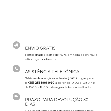
ENVIO GRÁTIS
Portes grátis a partir de 70 €, em toda a Península
e Portugal continental
ASISTÊNCIA TELEFÓNICA
Telefone de atenção ao cliente
grátis
. Ligar para
o
+351 251 809 040
a partir de 10:00 a 13:30 h e
de 15:00 a 19:00 h de segunda feira até sábado
PRAZO PARA DEVOLUÇÃO 30
DIAS
30 dias corridos a partir da data da compra para