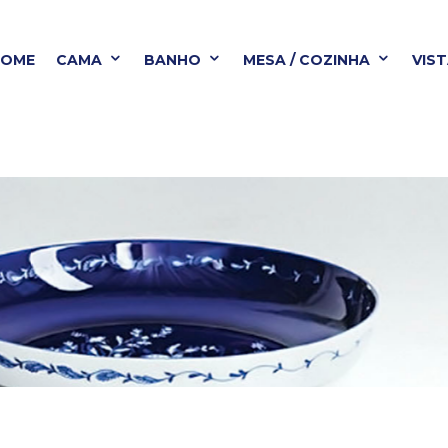
HOME
CAMA
BANHO
MESA / COZINHA
VIS
BANHO
MESA / COZINHA
VISTA ALEGRE
B