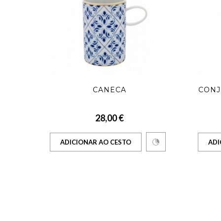
21
CANECA
CONJ
28,00 €
ADICIONAR AO CESTO
ADI