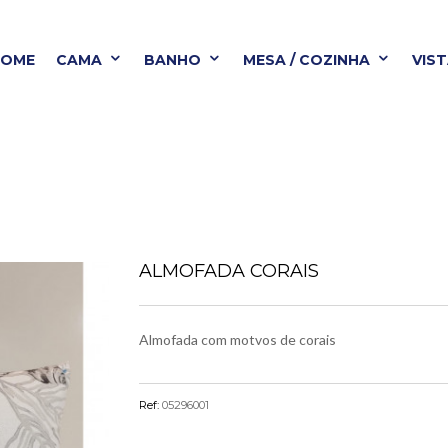
HOME
CAMA
BANHO
MESA / COZINHA
VIS
BANHO
MESA / COZINHA
VISTA ALEGRE
B
ALMOFADA CORAIS
Almofada com motvos de corais
Ref:
05296001