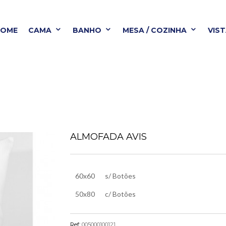
HOME
CAMA
BANHO
MESA / COZINHA
VIS
BANHO
MESA / COZINHA
VISTA ALEGRE
B
ALMOFADA AVIS
60x60
s/ Botões
50x80
c/ Botões
Ref:
005000100121