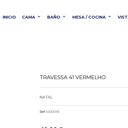
INICIO
CAMA
BAÑO
MESA / COCINA
VIS
BAÑO
MESA / COCINA
VISTA ALEGRE
B
TRAVESSA 41 VERMELHO
NATAL
Ref:
65005190