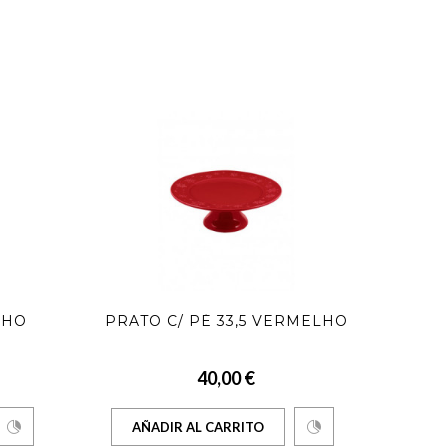
LHO
PRATO C/ PÉ 33,5 VERMELHO
PRAT
40,00 €
AÑADIR AL CARRITO
AÑ