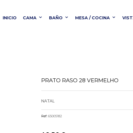
INICIO
CAMA
BAÑO
MESA / COCINA
VIS
BAÑO
MESA / COCINA
VISTA ALEGRE
B
PRATO RASO 28 VERMELHO
NATAL
Ref:
65005182