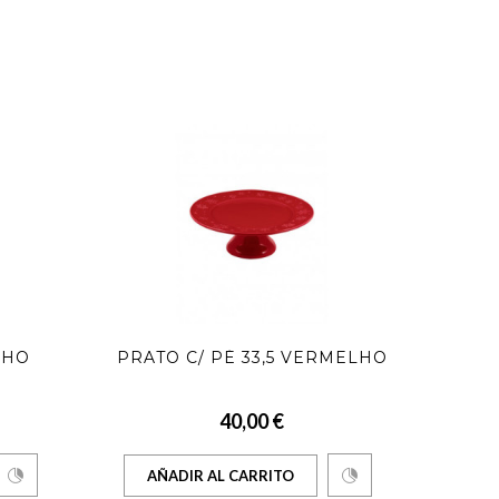
LHO
PRATO C/ PÉ 33,5 VERMELHO
PRAT
40,00 €
AÑADIR AL CARRITO
AÑ