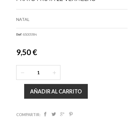
NATAL
Ref:
65005184
9,50 €
AÑADIR AL CARRITO
COMPARTIR: