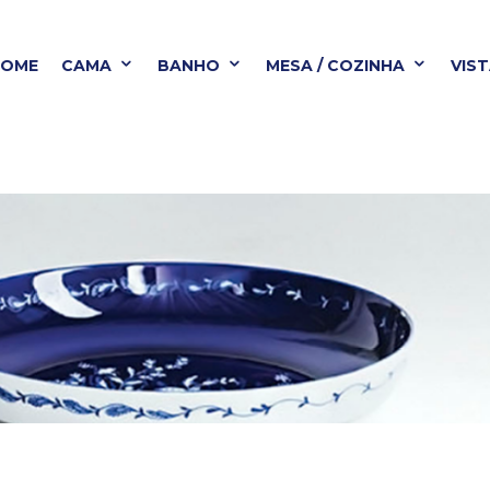
HOME
CAMA
BANHO
MESA / COZINHA
VIS
BANHO
MESA / COZINHA
VISTA ALEGRE
B