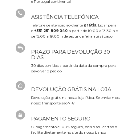
e Portugal continental
ASISTÊNCIA TELEFÓNICA
Telefone de atenção ao cliente
grátis
. Ligar para
o
+351 251 809 040
a partir de 10:00 a 13:30 h e
de 15:00 a 19:00 h de segunda feira até sábado
PRAZO PARA DEVOLUÇÃO 30
DIAS
30 dias corridos a partir da data da compra para
devolver o pedido
DEVOLUÇÃO GRÁTIS NA LOJA
Devolução grátis na nossa loja física. Se enviarmos
nosso transporte são 7 €
PAGAMENTO SEGURO
O pagamento é 100% seguro, pois o seu cartão o
facilita diretamente no site do nosso banco