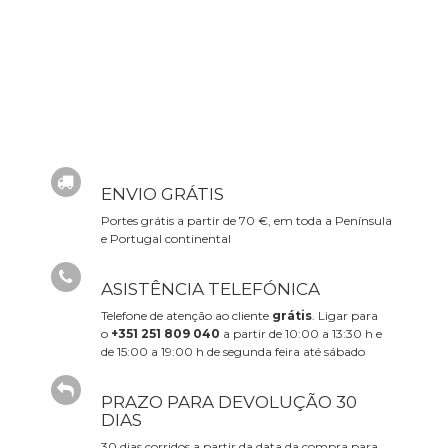
ENVIO GRÁTIS
Portes grátis a partir de 70 €, em toda a Península
e Portugal continental
ASISTÊNCIA TELEFÓNICA
Telefone de atenção ao cliente
grátis
. Ligar para
o
+351 251 809 040
a partir de 10:00 a 13:30 h e
de 15:00 a 19:00 h de segunda feira até sábado
PRAZO PARA DEVOLUÇÃO 30
DIAS
30 dias corridos a partir da data da compra para