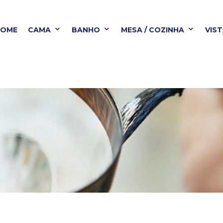
HOME
CAMA
BANHO
MESA / COZINHA
VIS
BANHO
MESA / COZINHA
VISTA ALEGRE
B