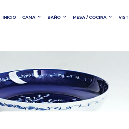
INICIO
CAMA
BAÑO
MESA / COCINA
VIS
BAÑO
MESA / COCINA
VISTA ALEGRE
B