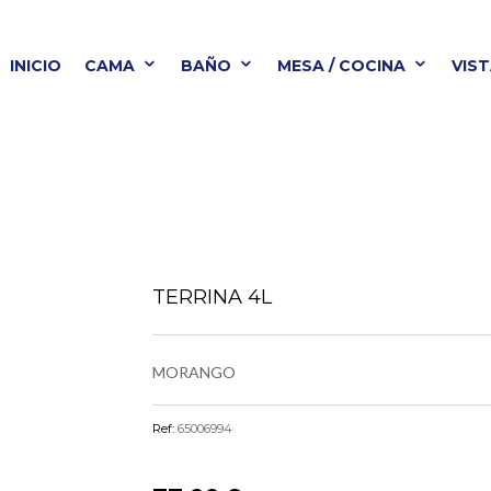
INICIO
CAMA
BAÑO
MESA / COCINA
VIS
BAÑO
MESA / COCINA
VISTA ALEGRE
B
TERRINA 4L
MORANGO
Ref:
65006994